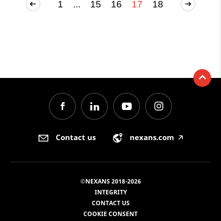
1
...
15
16
17
18
Contact us
nexans.com
🡥
©NEXANS 2018-2026
INTEGRITY
CONTACT US
COOKIE CONSENT