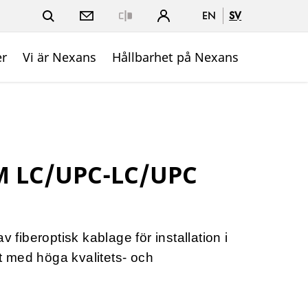
EN
SV
Close
er
Vi är Nexans
Hållbarhet på Nexans
M LC/UPC-LC/UPC
v fiberoptisk kablage för installation i
 med höga kvalitets- och