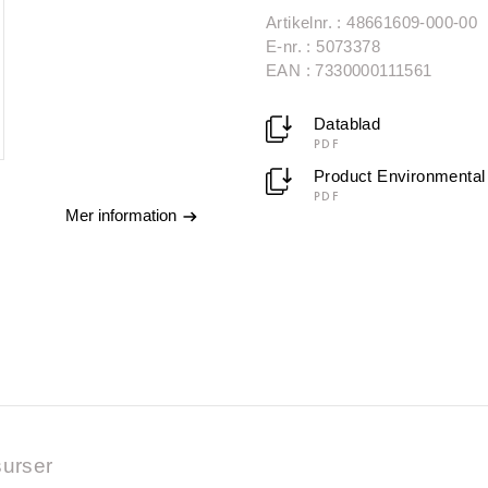
Artikelnr. : 48661609-000-00
E-nr. : 5073378
EAN : 7330000111561
Datablad
PDF
Product Environmental 
PDF
Mer information
urser