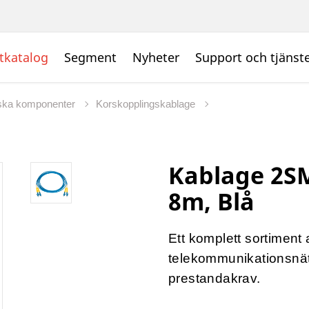
tkatalog
Segment
Nyheter
Support och tjänst
iska komponenter
Korskopplingskablage
Kablage 2S
8m, Blå
Ett komplett sortiment a
telekommunikationsnät
prestandakrav.