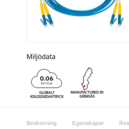
Miljödata
0.06
KG CO
E
2
MANUFACTURED IN
GLOBALT
GRIMSÅS
KOLDIOXIDAVTRYCK
Beskrivning
Egenskaper
Res