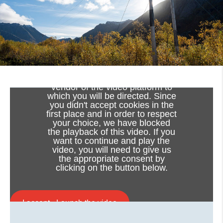
Viewing this video may result in
cookies being placed by the
vendor of the video platform to
which you will be directed. Since
you didn't accept cookies in the
first place and in order to respect
your choice, we have blocked
Hållbarhet på Nexans Sverige
the playback of this video. If you
Vi tänkte hållbarhet redan innan vi visste att
want to continue and play the
video, you will need to give us
ordet fanns - helt enkelt för att vi vill göra
the appropriate consent by
skillnad.
clicking on the button below.
I decennier har vi kopplat samman människor
och verksamheter - sett till att kraften leds dit
I accept - Launch the video
den gör nytta. Vår drivkraft är att aldrig stå stilla