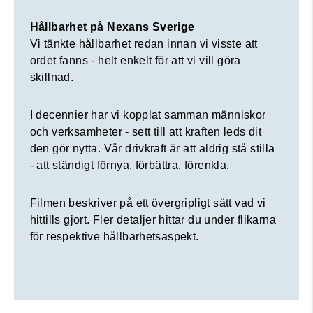
- att ständigt förnya, förbättra, förenkla.
Cookie consent
Hållbarhet på Nexans Sverige
Filmen beskriver på ett övergripligt sätt vad vi
Vi tänkte hållbarhet redan innan vi visste att
hittills gjort. Fler detaljer hittar du under flikarna
ordet fanns - helt enkelt för att vi vill göra
för respektive hållbarhetsaspekt.
skillnad.
I decennier har vi kopplat samman människor
och verksamheter - sett till att kraften leds dit
den gör nytta. Vår drivkraft är att aldrig stå stilla
- att ständigt förnya, förbättra, förenkla.
Filmen beskriver på ett övergripligt sätt vad vi
hittills gjort. Fler detaljer hittar du under flikarna
för respektive hållbarhetsaspekt.