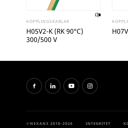
KOPPLINGSKABLAR
KOPPL
H05V2-K (RK 90°C)
H07V
300/500 V
©NEXANS 2018-2026
INTEGRITET
K