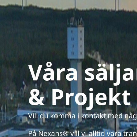
Våra sälja
& Projekt
Vill du komma i kontakt med nå
På Nexans® vill vi alltid vara tran