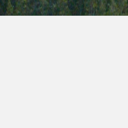
Exp
Med
kab
är 
all