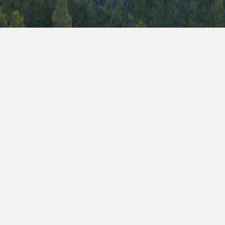
Läs mer:
Vad vi gör
av
Produktkatalog
🡥
Online-kataloger
🡥
tem