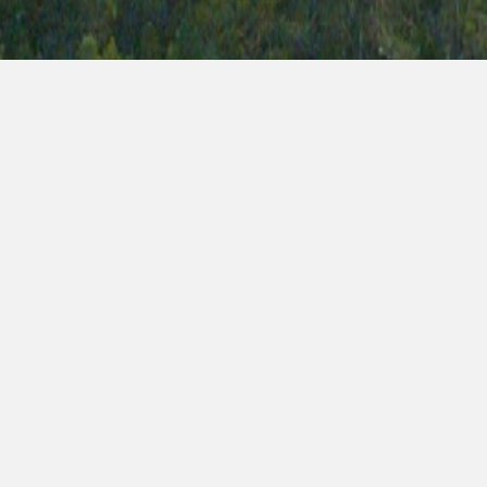
ort & Projekt
 vår allsidiga erfarenhet 
lar, komponenter och sys
Nexans rätt leverantör för
a behov.