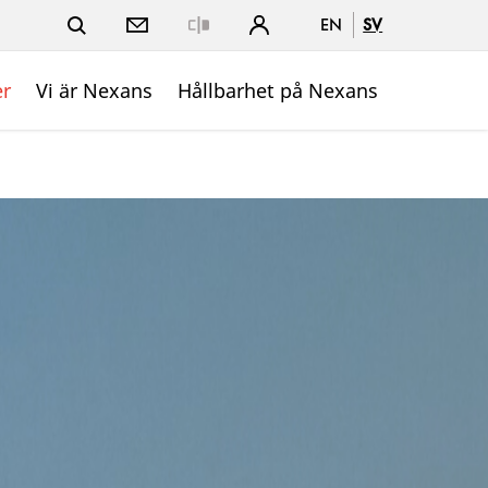
EN
SV
Close
er
Vi är Nexans
Hållbarhet på Nexans