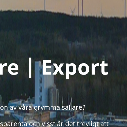
re | Export
gon av våra grymma säljare?
sparenta och visst är det trevligt att