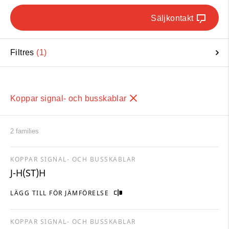
Säljkontakt
Filtres
1
Koppar signal- och busskablar
2 families
KOPPAR SIGNAL- OCH BUSSKABLAR
J-H(ST)H
LÄGG TILL FÖR JÄMFÖRELSE
KOPPAR SIGNAL- OCH BUSSKABLAR