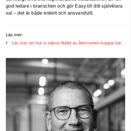
god ledare i branschen och gör Easy till ditt självklara
val – det är både enkelt och ansvarsfullt.
Läs mer:
Läs mer om hur vi säkrar flödet av återvunnen koppar här