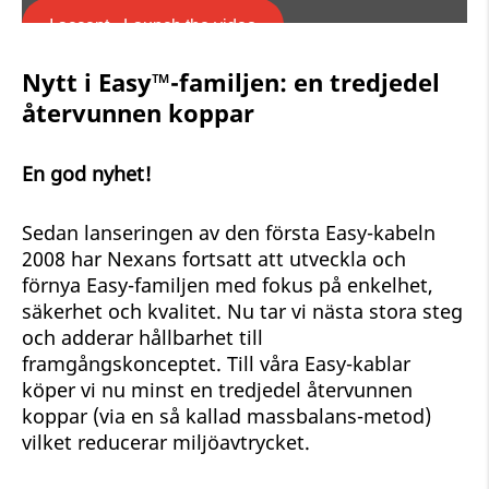
I accept - Launch the video
Nytt i Easy™-familjen: en tredjedel
Cookie consent
återvunnen koppar
En god nyhet!
Sedan lanseringen av den första Easy-kabeln
2008 har Nexans fortsatt att utveckla och
förnya Easy-familjen med fokus på enkelhet,
säkerhet och kvalitet. Nu tar vi nästa stora steg
och adderar hållbarhet till
framgångskonceptet. Till våra Easy-kablar
köper vi nu minst en tredjedel återvunnen
koppar (via en så kallad massbalans-metod)
vilket reducerar miljöavtrycket.