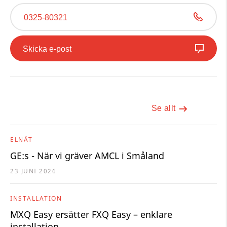
0325-80321
Skicka e-post
Se allt
ELNÄT
GE:s - När vi gräver AMCL i Småland
23 JUNI 2026
INSTALLATION
MXQ Easy ersätter FXQ Easy – enklare
installation