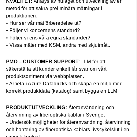
KVALITET:
Analys av nuläget och utveckling av en
metod för att säkra preliminära mätningar i
produktionen.
• Hur ser vår mätförberedelse ut?
• Följer vi koncernens standard?
• Följer vi ens våra egna standarder?
• Vissa mäter med KSM, andra med skjutmått.
PMO – CUSTOMER SUPPORT:
LLM för att
säkerställa att kunder enkelt får svar om vårt
produktsortiment via webbplatsen.
• Arbeta i Azure Databricks och skapa en miljö med
korrekt produktdata (katalog) samt bygga en LLM.
PRODUKTUTVECKLING:
Återanvändning och
återvinning av fiberoptiska kablar i Sverige.
• Undersök möjligheter för återanvändning, återvinning
och hantering av fiberoptiska kablars livscykelslut i en
svensk kontext.