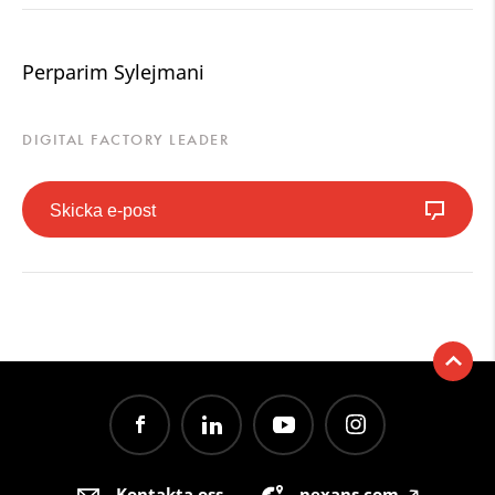
Perparim Sylejmani
DIGITAL FACTORY LEADER
Skicka e-post
Kontakta oss
nexans.com
🡥