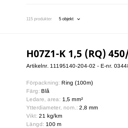
115
produkter
H07Z1-K 1,5 (RQ) 450
Artikelnr. 11195140-204-02 - E-nr. 034
Förpackning:
Ring (100m)
Färg:
Blå
Ledare, area:
1,5 mm²
Ytterdiameter, nom.:
2,8 mm
Vikt:
21 kg/km
Längd:
100 m