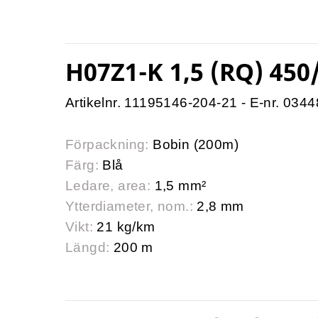
H07Z1-K 1,5 (RQ) 450
Artikelnr. 11195146-204-21 - E-nr. 034
Förpackning:
Bobin (200m)
Färg:
Blå
Ledare, area:
1,5 mm²
Ytterdiameter, nom.:
2,8 mm
Vikt:
21 kg/km
Längd:
200 m