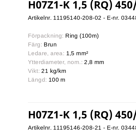
H07Z1-K 1,5 (RQ) 450
Artikelnr. 11195140-208-02 - E-nr. 034
Förpackning:
Ring (100m)
Färg:
Brun
Ledare, area:
1,5 mm²
Ytterdiameter, nom.:
2,8 mm
Vikt:
21 kg/km
Längd:
100 m
H07Z1-K 1,5 (RQ) 450
Artikelnr. 11195146-208-21 - E-nr. 034