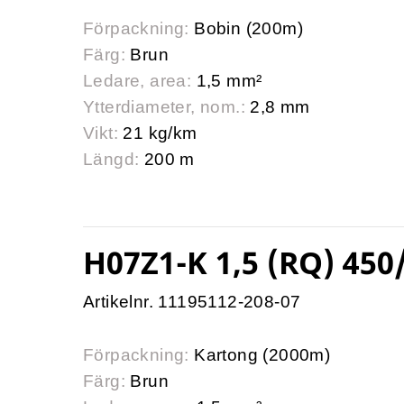
Förpackning:
Bobin (200m)
Färg:
Brun
Ledare, area:
1,5 mm²
Ytterdiameter, nom.:
2,8 mm
Vikt:
21 kg/km
Längd:
200 m
H07Z1-K 1,5 (RQ) 450
Artikelnr. 11195112-208-07
Förpackning:
Kartong (2000m)
Färg:
Brun