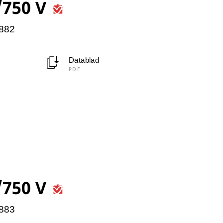
/750 V
4882
Datablad
PDF
/750 V
4883