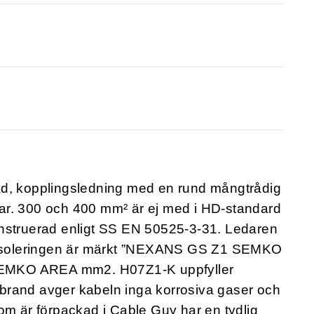
ad, kopplingsledning med en rund mångtrådig
ar. 300 och 400 mm² är ej med i HD-standard
onstruerad enligt SS EN 50525-3-31. Ledaren
. Isoleringen är märkt ”NEXANS GS Z1 SEMKO
EMKO AREA mm2. H07Z1-K uppfyller
brand avger kabeln inga korrosiva gaser och
om är förpackad i Cable Guy har en tydlig