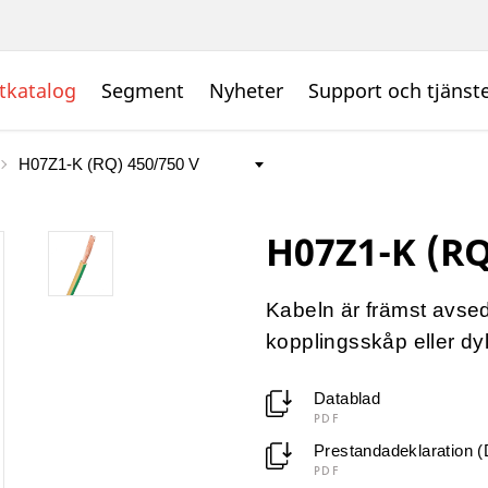
tkatalog
Segment
Nyheter
Support och tjänst
H07Z1-K (RQ
Kabeln är främst avsed
kopplingsskåp eller dyl
Datablad
PDF
Prestandadeklaration 
PDF