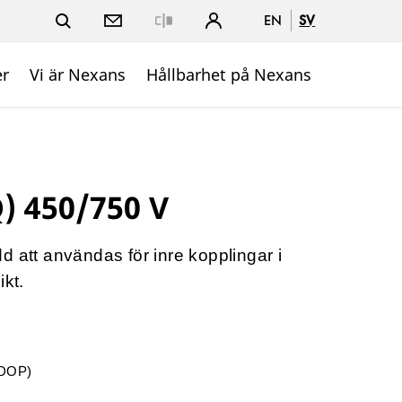
EN
SV
Close
er
Vi är Nexans
Hållbarhet på Nexans
) 450/750 V
d att användas för inre kopplingar i
ikt.
(DOP)