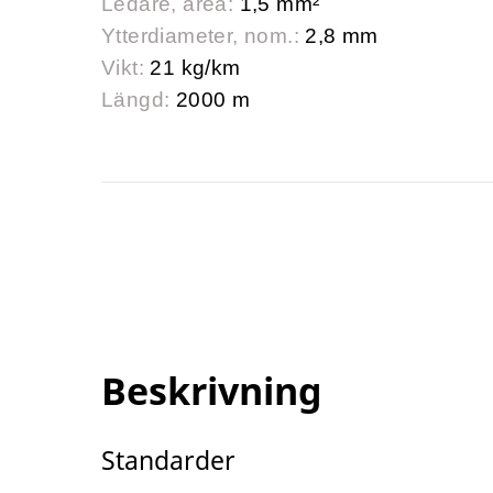
Ledare, area:
1,5 mm²
Ytterdiameter, nom.:
2,8 mm
Vikt:
21 kg/km
Längd:
2000 m
Beskrivning
Standarder