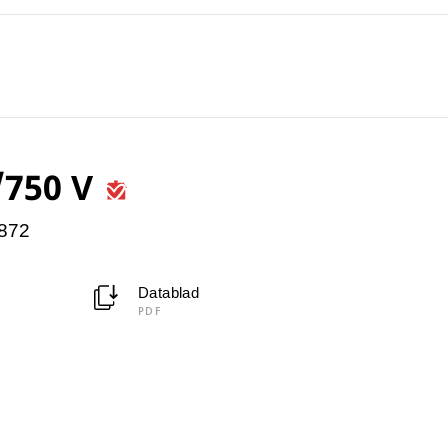
/750 V
4872
Datablad
PDF