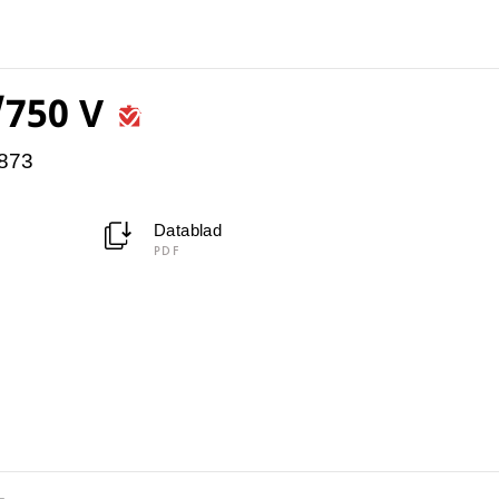
/750 V
4873
Datablad
PDF