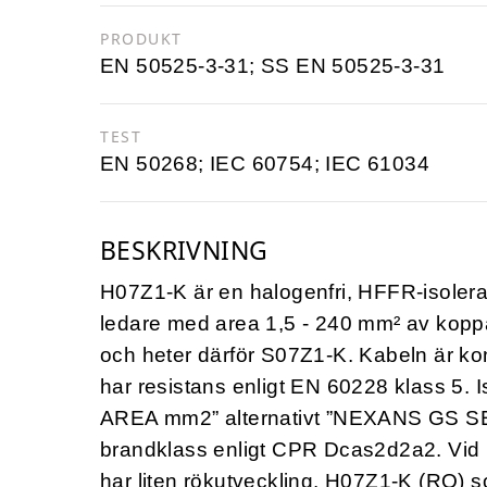
PRODUKT
EN 50525-3-31; SS EN 50525-3-31
TEST
EN 50268; IEC 60754; IEC 61034
BESKRIVNING
H07Z1-K är en halogenfri, HFFR-isoler
ledare med area 1,5 - 240 mm² av kopp
och heter därför S07Z1-K. Kabeln är k
har resistans enligt EN 60228 klass 5
AREA mm2” alternativt ”NEXANS GS S
brandklass enligt CPR Dcas2d2a2. Vid 
har liten rökutveckling. H07Z1-K (RQ) s