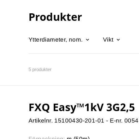
Produkter
Ytterdiameter, nom.
Vikt
5
produkter
FXQ Easy™1kV 3G2,5
Artikelnr. 15100430-201-01 - E-nr. 005
Förpackning:
m (50m)