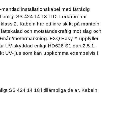
antlad installationskabel med fåtrådig
d enligt SS 424 14 18 ITD. Ledaren har
klass 2. Kabeln har ett inre skikt på manteln
mt lättskalad och motståndskraftig mot slag och
e/år+mån/metermärkning. FXQ Easy™ uppfyller
r UV-skyddad enligt HD626 S1 part 2.5.1.
rekt UV-ljus som kan uppkomma exempelvis i
gt SS 424 14 18 i tillämpliga delar. Kabeln