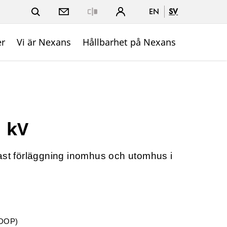
EN
SV
Close
er
Vi är Nexans
Hållbarhet på Nexans
1 kV
ast förläggning inomhus och utomhus i
(DOP)