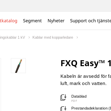
tkatalog
Segment
Nyheter
Support och tjänst
ingskablar 1 kV
Kablar med kopparledare
FXQ Easy™ 
Kabeln är avsedd för f
luft, mark och vatten.
Datablad
PDF
Prestandadeklaration 