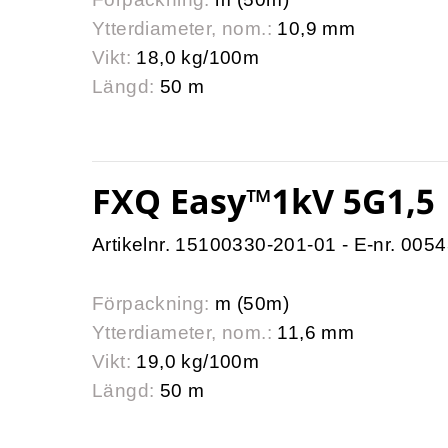
Ytterdiameter, nom.:
10,9 mm
Vikt:
18,0 kg/100m
Längd:
50 m
FXQ Easy™1kV 5G1,5
Artikelnr. 15100330-201-01 - E-nr. 005
Förpackning:
m (50m)
Ytterdiameter, nom.:
11,6 mm
Vikt:
19,0 kg/100m
Längd:
50 m