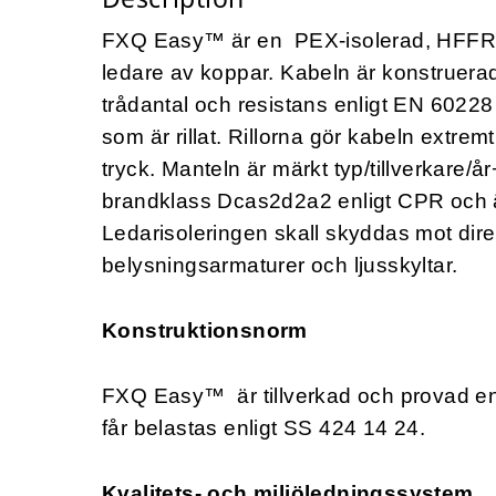
FXQ Easy™ är en PEX-isolerad, HFFR-m
ledare av koppar. Kabeln är konstruera
trådantal och resistans enligt EN 60228 
som är rillat. Rillorna gör kabeln extre
tryck. Manteln är märkt typ/tillverkar
brandklass Dcas2d2a2 enligt CPR och ä
Ledarisoleringen skall skyddas mot di
belysningsarmaturer och ljusskyltar.
Konstruktionsnorm
FXQ Easy™ är tillverkad och provad enli
får belastas enligt SS 424 14 24.
Kvalitets- och miljöledningssystem