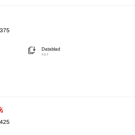
4375
Datablad
PDF
4425