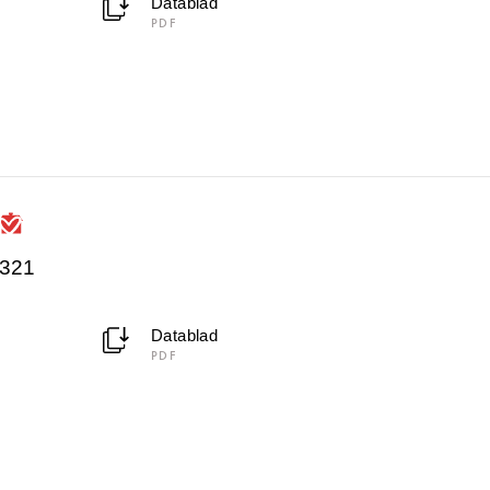
Datablad
PDF
4321
Datablad
PDF