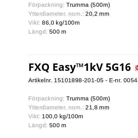
Förpackning:
Trumma (500m)
Ytterdiameter, nom.:
20,2 mm
Vikt:
86,0 kg/100m
Längd:
500 m
FXQ Easy™1kV 5G16
Artikelnr. 15101898-201-05 - E-nr. 005
Förpackning:
Trumma (500m)
Ytterdiameter, nom.:
21,8 mm
Vikt:
100,0 kg/100m
Längd:
500 m