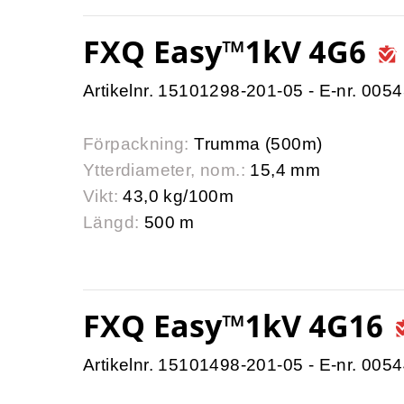
FXQ Easy™1kV 4G6
Artikelnr. 15101298-201-05 - E-nr. 005
Förpackning:
Trumma (500m)
Ytterdiameter, nom.:
15,4 mm
Vikt:
43,0 kg/100m
Längd:
500 m
FXQ Easy™1kV 4G16
Artikelnr. 15101498-201-05 - E-nr. 005