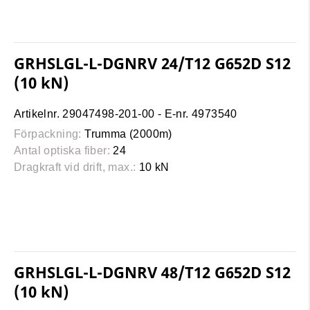
GRHSLGL-L-DGNRV 24/T12 G652D S12
(10 kN)
Artikelnr. 29047498-201-00 - E-nr. 4973540
Förpackning:
Trumma (2000m)
Antal optiska fiber:
24
Dragkraft vid drift, max.:
10 kN
GRHSLGL-L-DGNRV 48/T12 G652D S12
(10 kN)