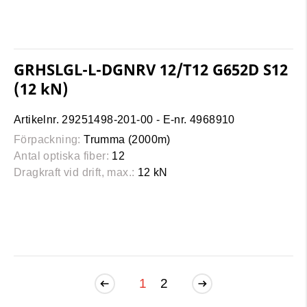
GRHSLGL-L-DGNRV 12/T12 G652D S12
(12 kN)
Artikelnr. 29251498-201-00 - E-nr. 4968910
Förpackning:
Trumma (2000m)
Antal optiska fiber:
12
Dragkraft vid drift, max.:
12 kN
1
2