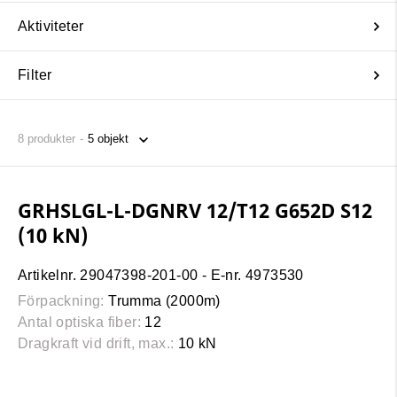
Aktiviteter
Filter
8
produkter
GRHSLGL-L-DGNRV 12/T12 G652D S12
(10 kN)
Artikelnr. 29047398-201-00 - E-nr. 4973530
Förpackning:
Trumma (2000m)
Antal optiska fiber:
12
Dragkraft vid drift, max.:
10 kN