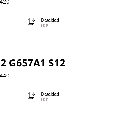
5420
Datablad
PDF
2 G657A1 S12
5440
Datablad
PDF