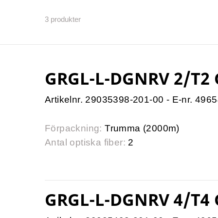
3
produkter
GRGL-L-DGNRV 2/T2 
Artikelnr. 29035398-201-00 - E-nr. 496
Förpackning:
Trumma (2000m)
Antal optiska fiber:
2
GRGL-L-DGNRV 4/T4 