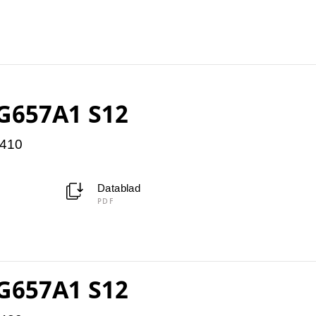
G657A1 S12
5410
Datablad
PDF
G657A1 S12