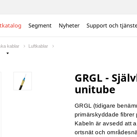
tkatalog
Segment
Nyheter
Support och tjänst
ska kablar
Luftkablar
GRGL - Själ
unitube
GRGL (tidigare benä
primärskyddade fibrer p
Kabeln är avsedd att 
ortsnät och områdesnä