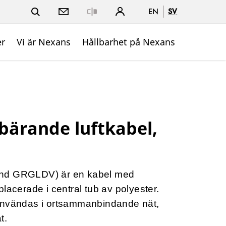
EN
SV
Close
er
Vi är Nexans
Hållbarhet på Nexans
vbärande luftkabel,
mnd GRGLDV) är en kabel med
lacerade i central tub av polyester.
användas i ortsammanbindande nät,
t.