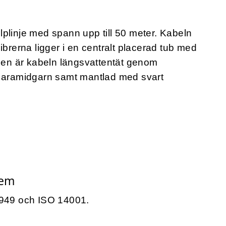
tolplinje med spann upp till 50 meter. Kabeln
ibrerna ligger i en centralt placerad tub med
uben är kabeln längsvattentät genom
d aramidgarn samt mantlad med svart
tem
6949 och ISO 14001.