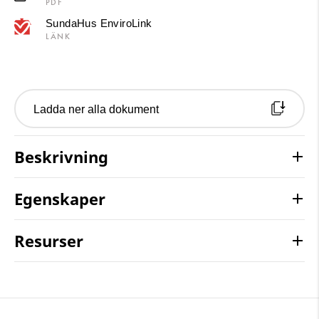
PDF
SundaHus EnviroLink
LÄNK
Ladda ner alla dokument
Beskrivning
Egenskaper
Resurser