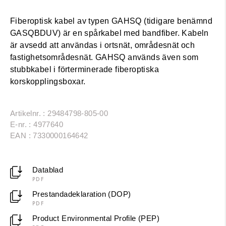
Fiberoptisk kabel av typen GAHSQ (tidigare benämnd
GASQBDUV) är en spårkabel med bandfiber. Kabeln
är avsedd att användas i ortsnät, områdesnät och
fastighetsområdesnät. GAHSQ används även som
stubbkabel i förterminerade fiberoptiska
korskopplingsboxar.
Artikelnr. : 29484798-805-00
E-nr. : 4977640
EAN : 7330000164642
Datablad
PDF
Prestandadeklaration (DOP)
PDF
Product Environmental Profile (PEP)