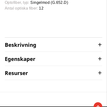
Optofiber, typ:
Singelmod (G.652.D)
Antal optiska fiber:
12
Beskrivning
Egenskaper
Resurser