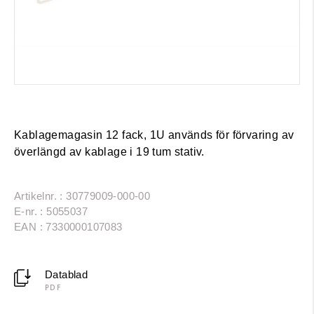
Kablagemagasin 12 fack, 1U används för förvaring av
överlängd av kablage i 19 tum stativ.
Artikelnr. : 30779009-000-00
E-nr. : 5055037
EAN : 7330000107083
Datablad
PDF