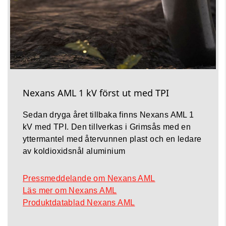
Nexans AML 1 kV först ut med TPI
Sedan dryga året tillbaka finns Nexans AML 1
kV med TPI. Den tillverkas i Grimsås med en
yttermantel med återvunnen plast och en ledare
av koldioxidsnål aluminium
Pressmeddelande om Nexans AML
Läs mer om Nexans AML
Produktdatablad Nexans AML