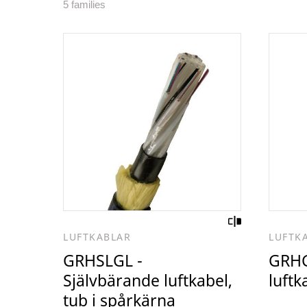
5 families
LUFTKABLAR
LUFTK
GRHSLGL -
GRHG
Självbärande luftkabel,
luftk
tub i spårkärna