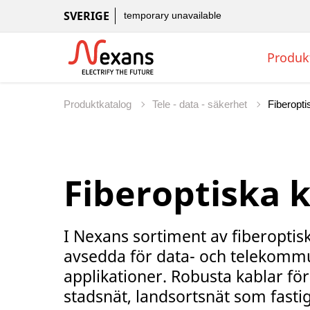
SVERIGE
temporary unavailable
Produk
Produktkatalog
Tele - data - säkerhet
Fiberoptiska 
I Nexans sortiment av fiberoptis
avsedda för data- och telekommu
applikationer. Robusta kablar för
stadsnät, landsortsnät som fastig