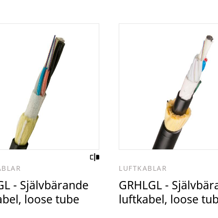
ABLAR
LUFTKABLAR
L - Självbärande
GRHLGL - Självbär
abel, loose tube
luftkabel, loose tu