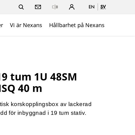
EN
SV
Close
er
Vi är Nexans
Hållbarhet på Nexans
19 tum 1U 48SM
SQ 40 m
tisk korskopplingsbox av lackerad
dd för inbyggnad i 19 tum stativ.