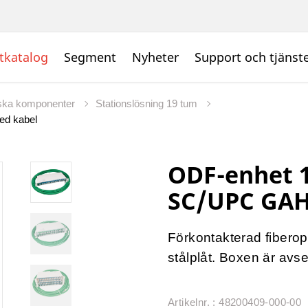
tkatalog
Segment
Nyheter
Support och tjänst
iska komponenter
Stationslösning 19 tum
ed kabel
ODF-enhet 
SC/UPC GAH
Förkontakterad fiberop
stålplåt. Boxen är avse
Artikelnr. : 48200409-000-00