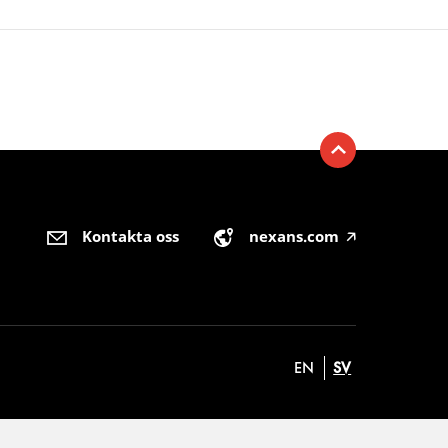
Kontakta oss
nexans.com
🡥
EN
SV