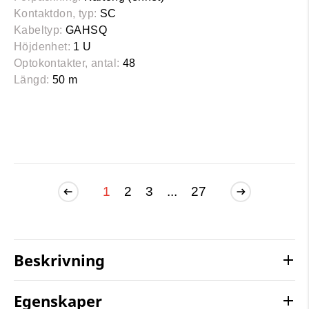
Kontaktdon, typ:
SC
Kabeltyp:
GAHSQ
Höjdenhet:
1 U
Optokontakter, antal:
48
Längd:
50 m
1
2
3
...
27
Beskrivning
Egenskaper