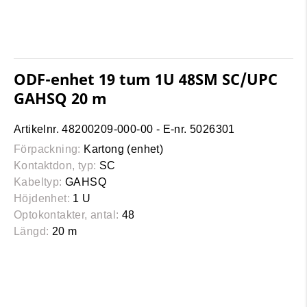
ODF-enhet 19 tum 1U 48SM SC/UPC
GAHSQ 20 m
Artikelnr. 48200209-000-00 - E-nr. 5026301
Förpackning:
Kartong (enhet)
Kontaktdon, typ:
SC
Kabeltyp:
GAHSQ
Höjdenhet:
1 U
Optokontakter, antal:
48
Längd:
20 m