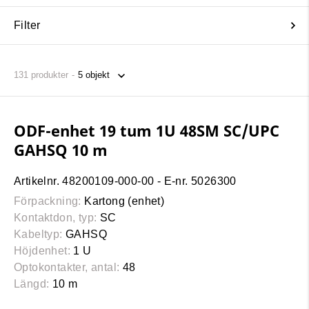
Filter
131
produkter
ODF-enhet 19 tum 1U 48SM SC/UPC
GAHSQ 10 m
Artikelnr. 48200109-000-00 - E-nr. 5026300
Förpackning:
Kartong (enhet)
Kontaktdon, typ:
SC
Kabeltyp:
GAHSQ
Höjdenhet:
1 U
Optokontakter, antal:
48
Längd:
10 m