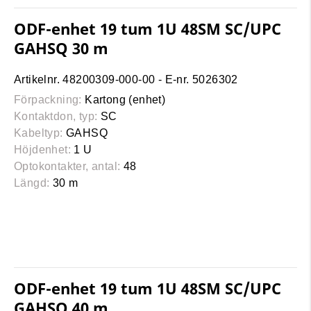
ODF-enhet 19 tum 1U 48SM SC/UPC
GAHSQ 30 m
Artikelnr. 48200309-000-00 - E-nr. 5026302
Förpackning:
Kartong (enhet)
Kontaktdon, typ:
SC
Kabeltyp:
GAHSQ
Höjdenhet:
1 U
Optokontakter, antal:
48
Längd:
30 m
ODF-enhet 19 tum 1U 48SM SC/UPC
GAHSQ 40 m