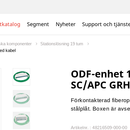
tkatalog
Segment
Nyheter
Support och tjänst
iska komponenter
Stationslösning 19 tum
ed kabel
ODF-enhet 
SC/APC GRH
Förkontakterad fiberop
stålplåt. Boxen är avse
Artikelnr. : 48216509-000-00