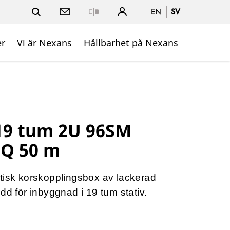
EN
SV
Close
er
Vi är Nexans
Hållbarhet på Nexans
19 tum 2U 96SM
Q 50 m
tisk korskopplingsbox av lackerad
dd för inbyggnad i 19 tum stativ.