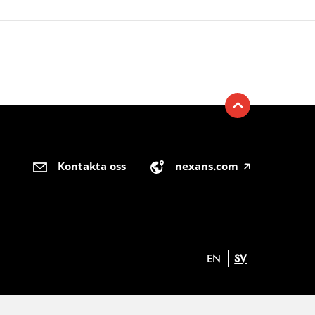
Kontakta oss
nexans.com
🡥
EN
SV