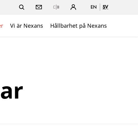
EN
SV
Close
er
Vi är Nexans
Hållbarhet på Nexans
gar