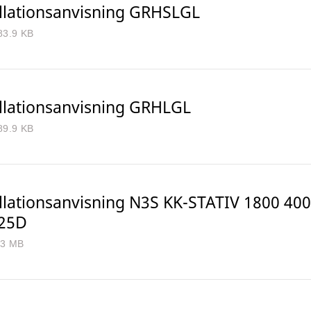
allationsanvisning GRHSLGL
83.9 KB
allationsanvisning GRHLGL
89.9 KB
allationsanvisning N3S KK-STATIV 1800 4
25D
.3 MB