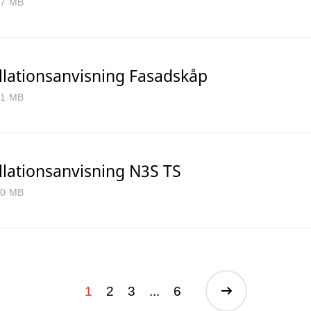
.7 MB
llationsanvisning Fasadskåp
.1 MB
llationsanvisning N3S TS
.0 MB
1
2
3
...
6