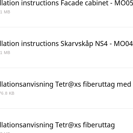
llation instructions Facade cabinet - MO0
.1 MB
llation instructions Skarvskåp NS4 - MO04
.1 MB
llationsanvisning Tetr@xs fiberuttag med
76.8 KB
llationsanvisning Tetr@xs fiberuttag