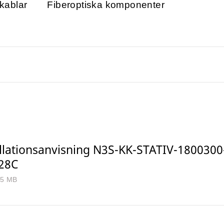
 kablar
Fiberoptiska komponenter
allationsanvisning N3S-KK-STATIV-18003
28C
.5 MB