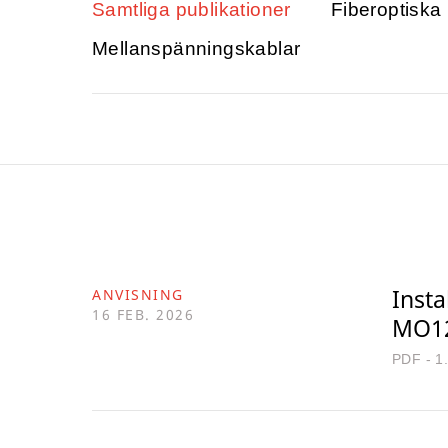
Samtliga publikationer
Fiberoptiska
Mellanspänningskablar
Inst
ANVISNING
16 FEB. 2026
MO1
PDF - 1